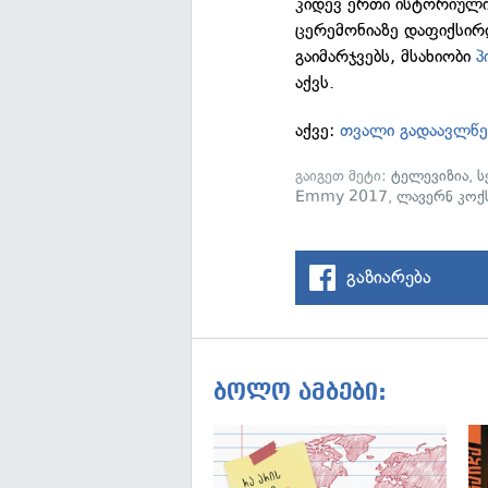
კიდევ ერთი ისტორიულ
ცერემონიაზე დაფიქსირდ
გაიმარჯვებს, მსახიობი
პ
აქვს.
აქვე:
თვალი გადაავლწე
გაიგეთ მეტი:
ტელევიზია
,
ს
Emmy 2017
,
ლავერნ კოქ
გაზიარება
ბოლო ამბები: