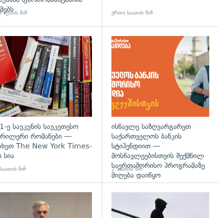
მებს
 წუთის წინ
ერთი საათის წინ
დახედვა
გადახედვა
1-ე საუკუნის საუკეთესო
ისწავლე საზღვარგარეთ
რილერი რომანები —
საქართველოს ბანკის
ახეთ The New York Times-
სტიპენდიით —
ს სია
მოსწავლეებისთვის შექმნილ
საერთაშორისო პროგრამაზე
საათის წინ
2 საათის წინ
მიღება დაიწყო
დახედვა
გადახედვა