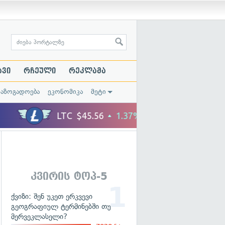
ავი
რჩეული
რეკლამა
საზოგადოება
ეკონომიკა
მეტი
კვირის ტოპ-5
ქვიზი: შენ უკეთ ერკვევი
გეოგრაფიულ ტერმინებში თუ
მერვეკლასელი?