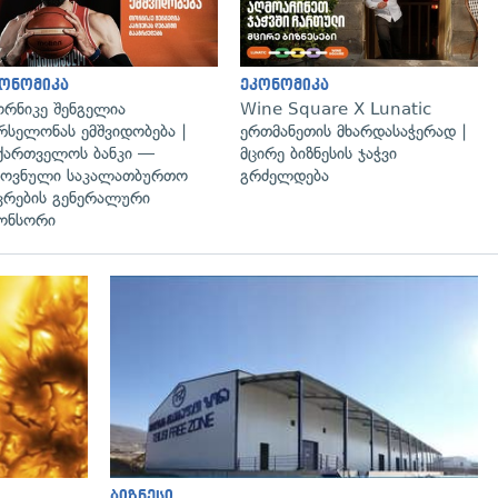
ონომიკა
ეკონომიკა
რნიკე შენგელია
Wine Square X Lunatic
რსელონას ემშვიდობება |
ერთმანეთის მხარდასაჭერად |
ქართველოს ბანკი —
მცირე ბიზნესის ჯაჭვი
ოვნული საკალათბურთო
გრძელდება
კრების გენერალური
ონსორი
გადახედვა
ბიზნესი