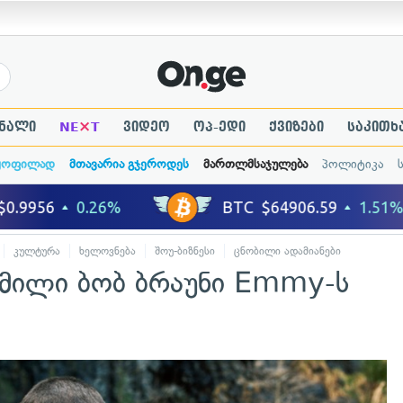
×
ნალი
NE
T
ვიდეო
ოპ-ედი
ქვიზები
საკითხ
ყოფილად
მთავარია გჯეროდეს
მართლმსაჯულება
პოლიტიკა
კულტურა
ხელოვნება
შოუ-ბიზნესი
ცნობილი ადამიანები
 მილი ბობ ბრაუნი Emmy-ს