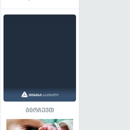
გირჩევთ
გადახედვა