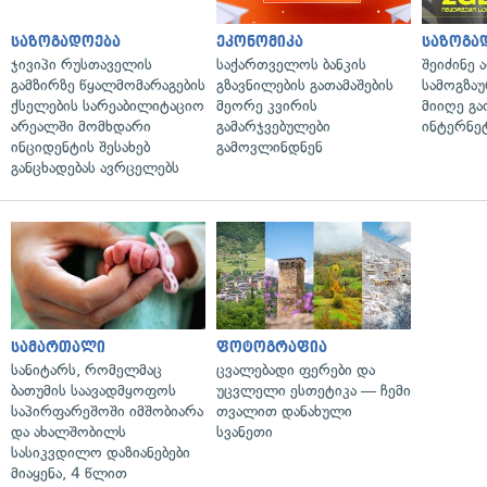
საზოგადოება
ეკონომიკა
საზოგა
ჯივიპი რუსთაველის
საქართველოს ბანკის
შეიძინე 
გამზირზე წყალმომარაგების
გზავნილების გათამაშების
სამოგზა
ქსელების სარეაბილიტაციო
მეორე კვირის
მიიღე გ
არეალში მომხდარი
გამარჯვებულები
ინტერნე
ინციდენტის შესახებ
გამოვლინდნენ
განცხადებას ავრცელებს
სამართალი
ფოტოგრაფია
სანიტარს, რომელმაც
ცვალებადი ფერები და
ბათუმის საავადმყოფოს
უცვლელი ესთეტიკა — ჩემი
საპირფარეშოში იმშობიარა
თვალით დანახული
და ახალშობილს
სვანეთი
სასიკვდილო დაზიანებები
მიაყენა, 4 წლით