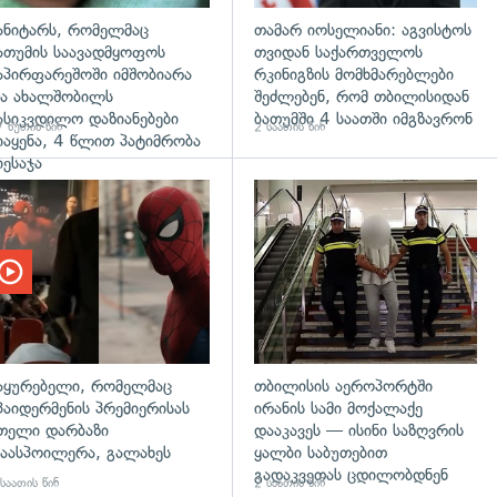
ანიტარს, რომელმაც
თამარ იოსელიანი: აგვისტოს
ათუმის საავადმყოფოს
თვიდან საქართველოს
აპირფარეშოში იმშობიარა
რკინიგზის მომხმარებლები
ა ახალშობილს
შეძლებენ, რომ თბილისიდან
ასიკვდილო დაზიანებები
ბათუმში 4 საათში იმგზავრონ
 წუთის წინ
2 საათის წინ
იაყენა, 4 წლით პატიმრობა
იესაჯა
აყურებელი, რომელმაც
თბილისის აეროპორტში
პაიდერმენის პრემიერისას
ირანის სამი მოქალაქე
თელი დარბაზი
დააკავეს — ისინი საზღვრის
აასპოილერა, გალახეს
ყალბი საბუთებით
გადაკვეთას ცდილობდნენ
საათის წინ
2 საათის წინ