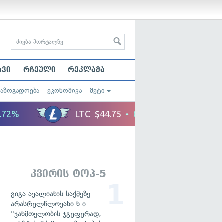
ავი
რჩეული
რეკლამა
საზოგადოება
ეკონომიკა
მეტი
კვირის ტოპ-5
გიგა ავალიანის საქმეზე
არასრულწლოვანი ნ.ი.
"ჯანმთელობის ჯგუფურად,