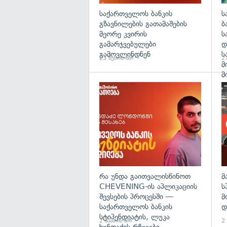
საქართველოს ბანკის
ს
გზავნილების გათამაშების
ბ
მეორე კვირის
ს
გამარჯვებულები
დ
გამოვლინდნენ
ს
23 წუთის წინ
27
მ
მ
რა უნდა გაითვალისწინოთ
მ
CHEVENING-ის აპლიკაციის
ს
შევსების პროცესში —
მ
საქართველოს ბანკის
დ
სტიპენდიატის, ლუკა
2 საათის წინ
2 