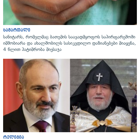
სამართალი
სანიტარს, რომელმაც ბათუმის საავადმყოფოს საპირფარეშოში
იმშობიარა და ახალშობილს სასიკვდილო დაზიანებები მიაყენა,
4 წლით პატიმრობა მიესაჯა
რელიგია