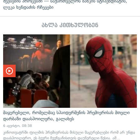
შევსების პროცესში — საქართველოს ბანკის სტიპენდიატის,
ლუკა ხუნდაძის რჩევები
ახლა კითხულობენ
მაყურებელი, რომელმაც სპაიდერმენის პრემიერისას მთელი
დარბაზი დაასპოილერა, გალახეს
6 აგვისტო, 08:38
კინოთეატრში ფილმის პრემიერისას მისული მაყურებლები რომ არ უნდა
დაასპოილერო, ეს ბევრი ჩვენგანისთვის დაუწერელი წესია. ამ…