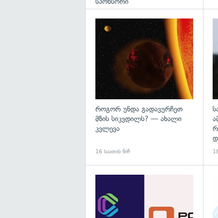
სპონსორი
გა
როგორ უნდა გადავურჩეთ
ს
მზის სიკვდილს? — ახალი
ა
კვლევა
რ
დ
16 საათის წინ
18
გა