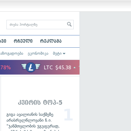
ავი
რჩეული
რეკლამა
საზოგადოება
ეკონომიკა
მეტი
კვირის ტოპ-5
გიგა ავალიანის საქმეზე
არასრულწლოვანი ნ.ი.
"ჯანმთელობის ჯგუფურად,