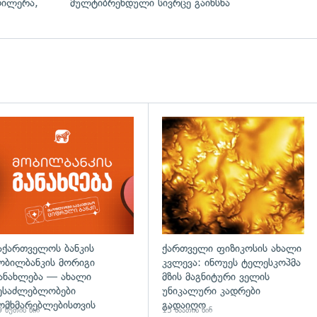
ოილერა,
მულტიბრენდული სივრცე გაიხსნა
აქართველოს ბანკის
ქართველი ფიზიკოსის ახალი
ობილბანკის მორიგი
კვლევა: ინოუეს ტელესკოპმა
ანახლება — ახალი
მზის მაგნიტური ველის
ესაძლებლობები
უნიკალური კადრები
ომხმარებლებისთვის
გადაიღო
 წუთის წინ
15 საათის წინ