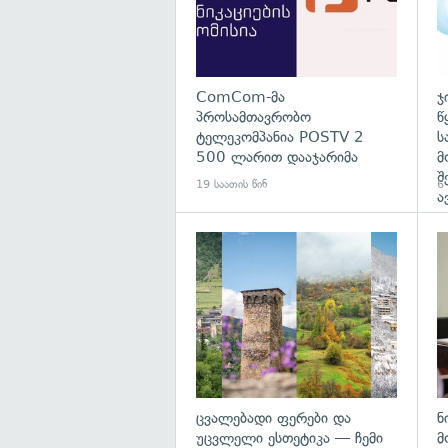
ComCom-მა
ჯ
პროსამთავრობო
წ
ტელეკომპანია POSTV 2
ს
500 ლარით დააჯარიმა
მ
შ
19 საათის წინ
6
ა
გა
ცვალებადი ფერები და
ნ
უცვლელი ესთეტიკა — ჩემი
მ