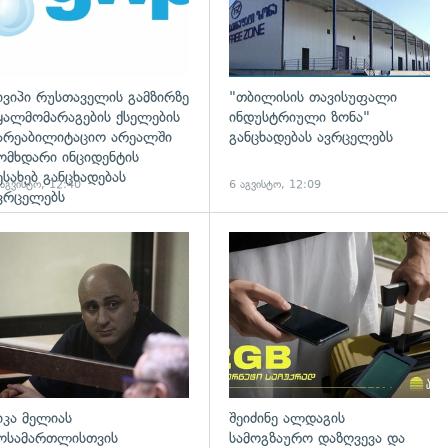
ივიპი რუსთაველის გამზირზე
"თბილისის თავისუფალი
ყალმომარაგების ქსელების
ინდუსტრიული ზონა"
არეაბილიტაციო არეალში
განცხადებას ავრცელებს
ომხდარი ინციდენტის
ესახებ განცხადებას
 აგვისტო, 12:40
6 აგვისტო, 12:09
ვრცელებს
დახედვა
გადახედვა
იკა მელიას
შეიძინე ალდაგის
ოსამართლისთვის
სამოგზაურო დაზღვევა და