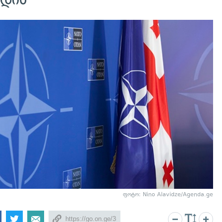
ფოტო: Nino Alavidze/Agenda.ge