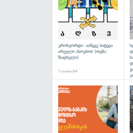
კროსვორდი: ააწყვე სიტყვა
ს
არეული ასოებით (თემა:
დ
ზაფხული)
ს
დ
უ
3 საათის წინ
3 
კ