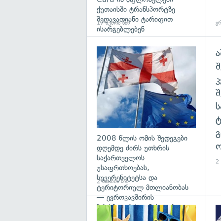
ქუთაისში ტრანსპორტზე
შეღავათიანი ტარიფით
17 წუთის წინ
ერ
ისარგებლებენ
ა
გა
შ
გ
2008 წლის ომის შედეგები
ო
დღემდე ძირს უთხრის
საქართველოს
2 
უსაფრთხოებას,
სუვერენიტეტსა და
2 საათის წინ
ტერიტორიულ მთლიანობას
— ევროკავშირის
პრესპიკერის განცხადება
გა