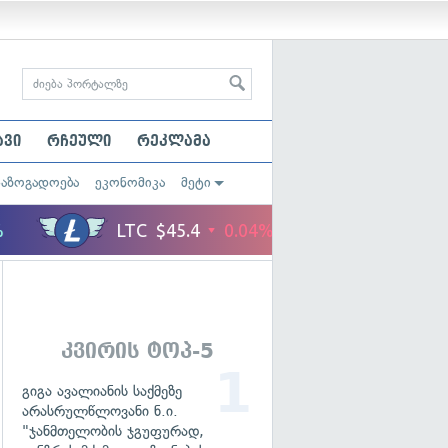
ავი
რჩეული
რეკლამა
საზოგადოება
ეკონომიკა
მეტი
კვირის ტოპ-5
გიგა ავალიანის საქმეზე
არასრულწლოვანი ნ.ი.
"ჯანმთელობის ჯგუფურად,