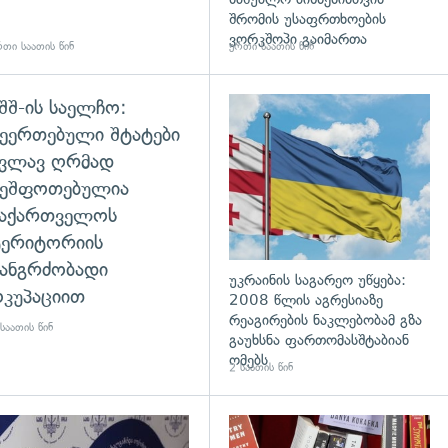
შრომის უსაფრთხოების
ვორკშოპი გაიმართა
თი საათის წინ
ერთი საათის წინ
შშ-ის საელჩო:
დახედვა
ეერთებული შტატები
კვლავ ღრმად
შეშფოთებულია
საქართველოს
ტერიტორიის
ანგრძობადი
უკრაინის საგარეო უწყება:
კუპაციით
2008 წლის აგრესიაზე
რეაგირების ნაკლებობამ გზა
საათის წინ
გაუხსნა ფართომასშტაბიან
ომებს
2 საათის წინ
დახედვა
გადახედვა