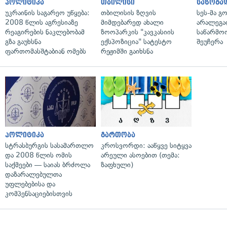
პოლიტიკა
თბილისი
საზოგა
უკრაინის საგარეო უწყება:
თბილისის ზღვის
სეს-მა 
2008 წლის აგრესიაზე
მიმდებარედ ახალი
არალეგა
რეაგირების ნაკლებობამ
ზოოპარკის "კავკასიის
საწარმო
გზა გაუხსნა
ექსპოზიცია" სატესტო
შეუჩერა
ფართომასშტაბიან ომებს
რეჟიმში გაიხსნა
პოლიტიკა
გართობა
სტრასბურგის სასამართლო
კროსვორდი: ააწყვე სიტყვა
და 2008 წლის ომის
არეული ასოებით (თემა:
საქმეები — საიას ბრძოლა
ზაფხული)
დაზარალებულთა
უფლებებისა და
კომპენსაციებისთვის