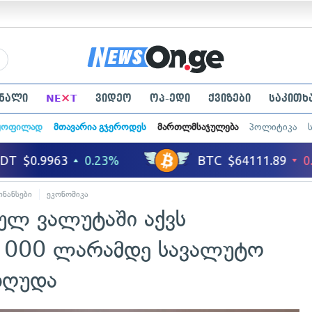
×
ნალი
NE
T
ვიდეო
ოპ-ედი
ქვიზები
საკითხ
ყოფილად
მთავარია გჯეროდეს
მართლმსაჯულება
პოლიტიკა
ინანსები
ეკონომიკა
ნულ ვალუტაში აქვს
0 000 ლარამდე სავალუტო
ეზღუდა