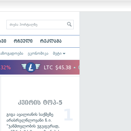
ავი
რჩეული
რეკლამა
საზოგადოება
ეკონომიკა
მეტი
კვირის ტოპ-5
გიგა ავალიანის საქმეზე
არასრულწლოვანი ნ.ი.
"ჯანმთელობის ჯგუფურად,