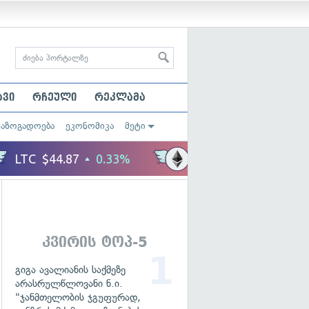
ავი
რჩეული
რეკლამა
საზოგადოება
ეკონომიკა
მეტი
კვირის ტოპ-5
გიგა ავალიანის საქმეზე
არასრულწლოვანი ნ.ი.
"ჯანმთელობის ჯგუფურად,