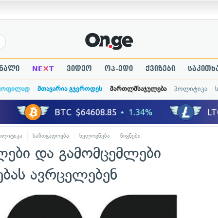
×
ნალი
NE
T
ვიდეო
ოპ-ედი
ქვიზები
საკითხ
ყოფილად
მთავარია გჯეროდეს
მართლმსაჯულება
პოლიტიკა
ოლიტიკა
საზოგადოება
ხელოვნება
წიგნები
ები და გამომცემლები
ებას ავრცელებენ