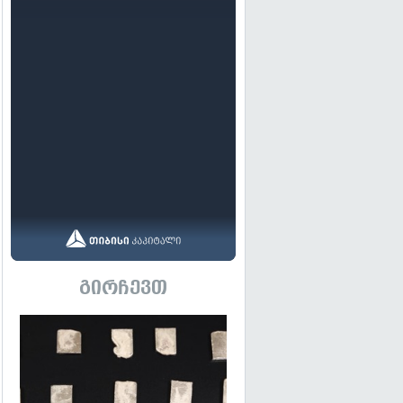
გირჩევთ
გადახედვა