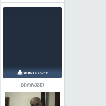
გირჩევთ
გადახედვა