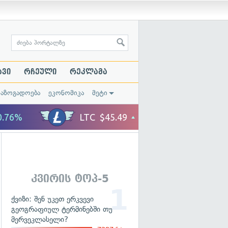
ავი
რჩეული
რეკლამა
საზოგადოება
ეკონომიკა
მეტი
კვირის ტოპ-5
ქვიზი: შენ უკეთ ერკვევი
გეოგრაფიულ ტერმინებში თუ
მერვეკლასელი?