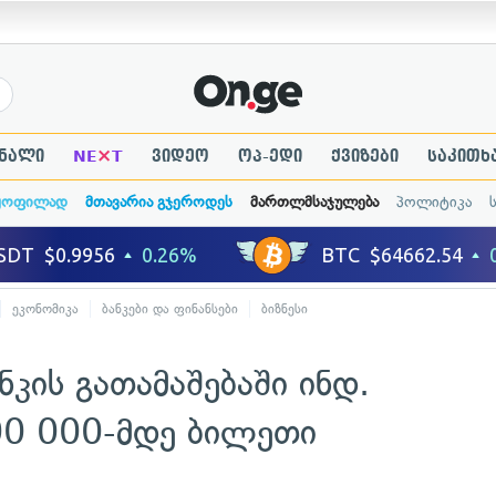
×
ნალი
NE
T
ვიდეო
ოპ-ედი
ქვიზები
საკითხ
ყოფილად
მთავარია გჯეროდეს
მართლმსაჯულება
პოლიტიკა
ეკონომიკა
ბანკები და ფინანსები
ბიზნესი
კის გათამაშებაში ინდ.
000 000-მდე ბილეთი