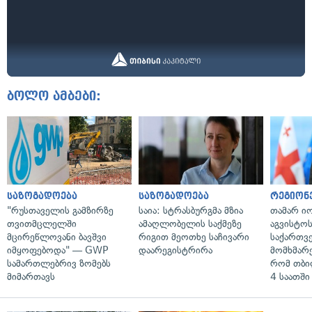
ბოლო ამბები:
საზოგადოება
საზოგადოება
რეგიონ
"რუსთაველის გამზირზე
საია: სტრასბურგმა მზია
თამარ ი
თვითმცლელში
ამაღლობელის საქმეზე
აგვისტო
მცირეწლოვანი ბავშვი
რიგით მეოთხე საჩივარი
საქართვ
იმყოფებოდა" — GWP
დაარეგისტრირა
მომხმარ
სამართლებრივ ზომებს
რომ თბი
მიმართავს
4 საათში