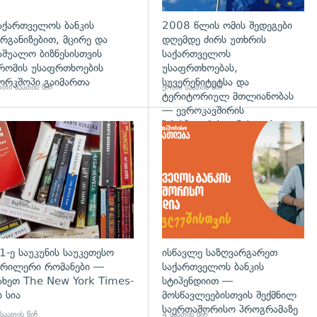
აქართველოს ბანკის
2008 წლის ომის შედეგები
რგანიზებით, მცირე და
დღემდე ძირს უთხრის
აშუალო ბიზნესისთვის
საქართველოს
რომის უსაფრთხოების
უსაფრთხოებას,
ორკშოპი გაიმართა
სუვერენიტეტსა და
თი საათის წინ
ერთი საათის წინ
ტერიტორიულ მთლიანობას
— ევროკავშირის
პრესპიკერის განცხადება
გადახედვა
1-ე საუკუნის საუკეთესო
ისწავლე საზღვარგარეთ
რილერი რომანები —
საქართველოს ბანკის
ახეთ The New York Times-
სტიპენდიით —
ს სია
მოსწავლეებისთვის შექმნილ
საერთაშორისო პროგრამაზე
საათის წინ
4 საათის წინ