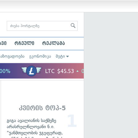
ავი
რჩეული
რეკლამა
საზოგადოება
ეკონომიკა
მეტი
კვირის ტოპ-5
გიგა ავალიანის საქმეზე
არასრულწლოვანი ნ.ი.
"ჯანმთელობის ჯგუფურად,