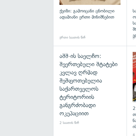
ქვიზი: გამოიცანი ცნობილი
ს
ადამიანი ერთი მინიშნებით
ო
ს
შ
ვ
ერთი საათის წინ
ერ
აშშ-ის საელჩო:
შეერთებული შტატები
კვლავ ღრმად
შეშფოთებულია
საქართველოს
ტერიტორიის
განგრძობადი
2
ოკუპაციით
თ
ნ
2 საათის წინ
ი
4 