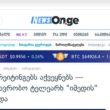
×
ნალი
NE
T
ვიდეო
ოპ-ედი
ქვიზები
საკითხ
ყოფილად
მთავარია გჯეროდეს
მართლმსაჯულება
პოლიტიკა
არჩევნები
საზოგადოება
ეიტინგებს აქვეყნებს —
თავრობო ტელეარხ "იმედის"
და