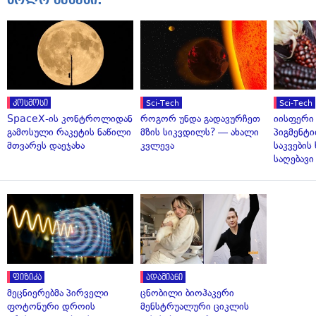
კოსმოსი
Sci-Tech
Sci-Tech
SpaceX-ის კონტროლიდან
როგორ უნდა გადავურჩეთ
იისფერი
გამოსული რაკეტის ნაწილი
მზის სიკვდილს? — ახალი
პიგმენტი
მთვარეს დაეჯახა
კვლევა
საკვები
საღებავი
ფიზიკა
ადამიანი
მეცნიერებმა პირველი
ცნობილი ბიოჰაკერი
ფოტონური დროის
მენსტრუალური ციკლის