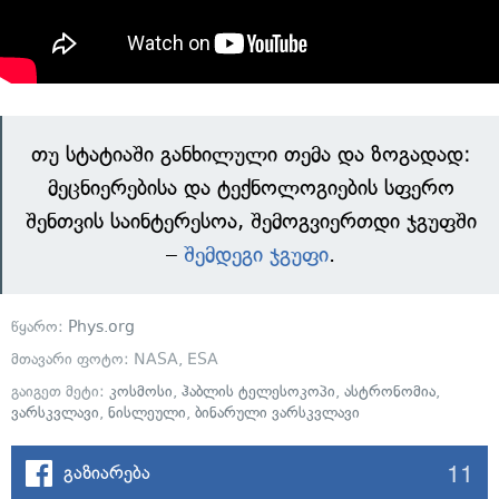
თუ სტატიაში განხილული თემა და ზოგადად:
მეცნიერებისა და ტექნოლოგიების სფერო
შენთვის საინტერესოა, შემოგვიერთდი ჯგუფში
–
შემდეგი ჯგუფი
.
წყარო:
Phys.org
მთავარი ფოტო: NASA, ESA
გაიგეთ მეტი:
კოსმოსი
,
ჰაბლის ტელესოკოპი
,
ასტრონომია
,
ვარსკვლავი
,
ნისლეული
,
ბინარული ვარსკვლავი
11
გაზიარება