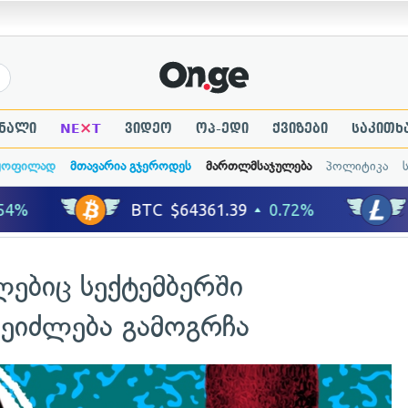
×
ნალი
NE
T
ვიდეო
ოპ-ედი
ქვიზები
საკითხ
ყოფილად
მთავარია გჯეროდეს
მართლმსაჯულება
პოლიტიკა
ებიც სექტემბერში
შეიძლება გამოგრჩა