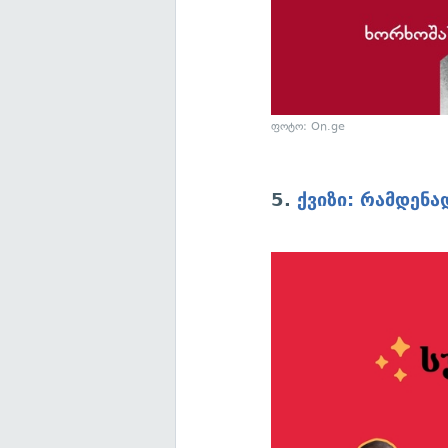
ფოტო: On.ge
5.
ქვიზი: რამდენა