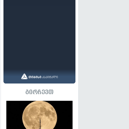
გირჩევთ
გადახედვა