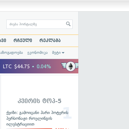
ავი
რჩეული
რეკლამა
საზოგადოება
ეკონომიკა
მეტი
კვირის ტოპ-5
ქვიზი: გამოიცანი ჰარი პოტერის
პერსონაჟი როულინგის
ილუსტრაციით