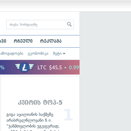
ავი
რჩეული
რეკლამა
საზოგადოება
ეკონომიკა
მეტი
კვირის ტოპ-5
გიგა ავალიანის საქმეზე
არასრულწლოვანი ნ.ი.
"ჯანმთელობის ჯგუფურად,