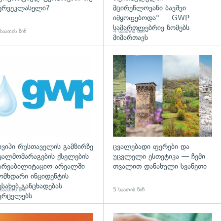
ერვეკლასელი?
მცირეწლოვანი ბავშვი
იმყოფებოდა" — GWP
სამართლებრივ ზომებს
საათის წინ
4 საათის წინ
მიმართავს
დახედვა
ივიპი რუსთაველის გამზირზე
ცვალებადი ფერები და
ყალმომარაგების ქსელების
უცვლელი ესთეტიკა — ჩემი
არეაბილიტაციო არეალში
თვალით დანახული სვანეთი
ომხდარი ინციდენტის
ესახებ განცხადებას
საათის წინ
5 საათის წინ
ვრცელებს