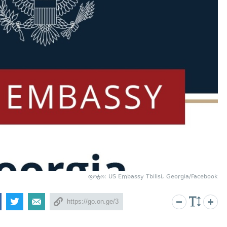
ფოტო: US Embassy Tbilisi, Georgia/Facebook