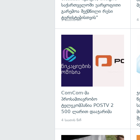
საქართველოში უარყოფითი
მ
გარემოა შექმნილი რუსი
ტურისტებისთვის"
3 საათის წინ
4 
გა
ComCom-მა
ჯ
პროსამთავრობო
წ
ტელეკომპანია POSTV 2
ს
500 ლარით დააჯარიმა
მ
შ
4 საათის წინ
5 
ა