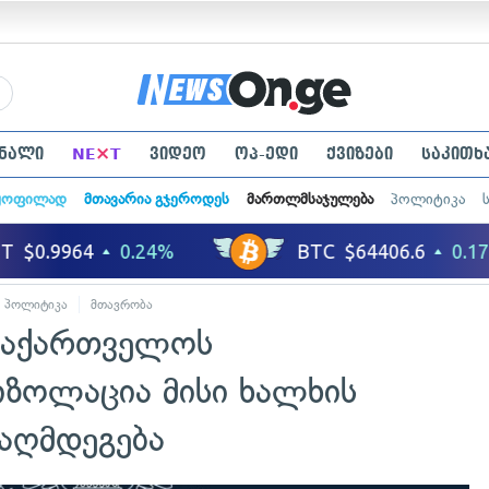
×
ნალი
NE
T
ვიდეო
ოპ-ედი
ქვიზები
საკითხ
ყოფილად
მთავარია გჯეროდეს
მართლმსაჯულება
პოლიტიკა
პოლიტიკა
მთავრობა
 საქართველოს
იზოლაცია მისი ხალხის
ააღმდეგება