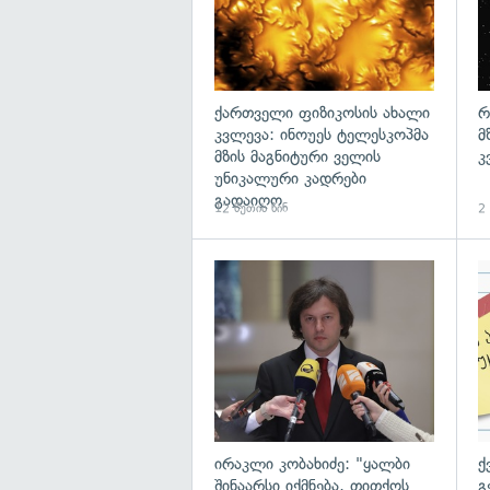
ქართველი ფიზიკოსის ახალი
რ
კვლევა: ინოუეს ტელესკოპმა
მ
მზის მაგნიტური ველის
კ
უნიკალური კადრები
გადაიღო
12 წუთის წინ
2 
გა
ირაკლი კობახიძე: "ყალბი
ქ
შინაარსი იქმნება, თითქოს
გ