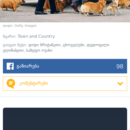
ფოტო: Getty Images
წყარო:
Town and Country
გაიგეთ მეტი:
დიდი ბრიტანეთი
,
ცხოველები
,
დედოფალი
ელიზაბეთი
,
სამეფო ოჯახი
98
გაზიარება
კომენტარები