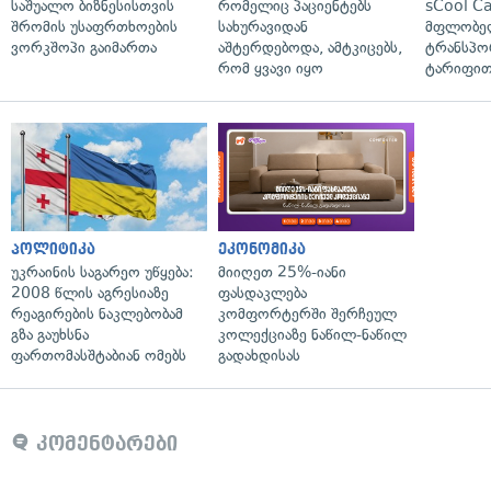
საშუალო ბიზნესისთვის
რომელიც პაციენტებს
sCool Ca
შრომის უსაფრთხოების
სახურავიდან
მფლობელ
ვორკშოპი გაიმართა
აშტერდებოდა, ამტკიცებს,
ტრანსპო
რომ ყვავი იყო
ტარიფით
პოლიტიკა
ეკონომიკა
უკრაინის საგარეო უწყება:
მიიღეთ 25%-იანი
2008 წლის აგრესიაზე
ფასდაკლება
რეაგირების ნაკლებობამ
კომფორტერში შერჩეულ
გზა გაუხსნა
კოლექციაზე ნაწილ-ნაწილ
ფართომასშტაბიან ომებს
გადახდისას
კომენტარები