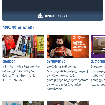
ბოლო ამბები:
წიგნები
ეკონომიკა
ეკონომ
21-ე საუკუნის საუკეთესო
თორნიკე შენგელია
მიიღეთ 
თრილერი რომანები —
ბარსელონას ემშვიდობება |
ფასდაკლ
ნახეთ The New York
საქართველოს ბანკი —
კომფორ
Times-ის სია
ეროვნული საკალათბურთო
კოლექცი
ნაკრების გენერალური
გადახდის
სპონსორი