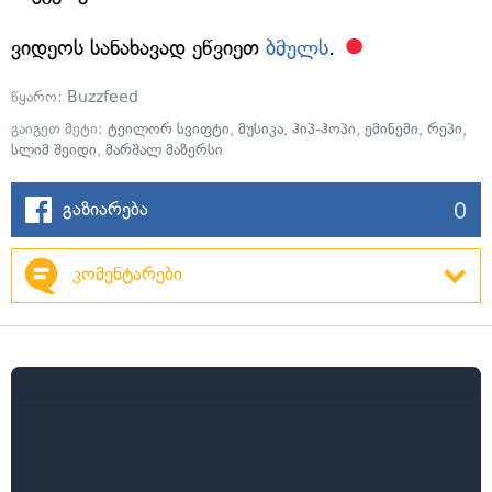
ვიდეოს სანახავად ეწვიეთ
ბმულს
.
წყარო:
Buzzfeed
გაიგეთ მეტი:
ტეილორ სვიფტი
,
მუსიკა
,
ჰიპ-ჰოპი
,
ემინემი
,
რეპი
,
სლიმ შეიდი
,
მარშალ მაზერსი
0
გაზიარება
კომენტარები