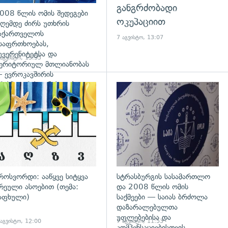
განგრძობადი
008 წლის ომის შედეგები
ოკუპაციით
ღემდე ძირს უთხრის
აქართველოს
7 აგვისტო, 13:07
საფრთხოებას,
უვერენიტეტსა და
 აგვისტო, 13:35
ერიტორიულ მთლიანობას
 ევროკავშირის
რესპიკერის განცხადება
დახედვა
გადახედვა
როსვორდი: ააწყვე სიტყვა
სტრასბურგის სასამართლო
რეული ასოებით (თემა:
და 2008 წლის ომის
აფხული)
საქმეები — საიას ბრძოლა
დაზარალებულთა
უფლებებისა და
 აგვისტო, 12:00
7 აგვისტო, 11:53
კომპენსაციებისთვის