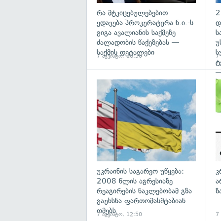
რა მტკიცებულებებით
2
ედავება პროკურატურა ნ.ი.-ს
დ
გიგა ავალიანის საქმეზე
ს
ძალადობის წაქეზებას —
უ
საქმის დეტალები
ს
7 აგვისტო, 16:50
7
ტ
—
პ
გა
უკრაინის საგარეო უწყება:
კ
2008 წლის აგრესიაზე
ა
რეაგირების ნაკლებობამ გზა
ზ
გაუხსნა ფართომასშტაბიან
ომებს
7 აგვისტო, 12:50
7