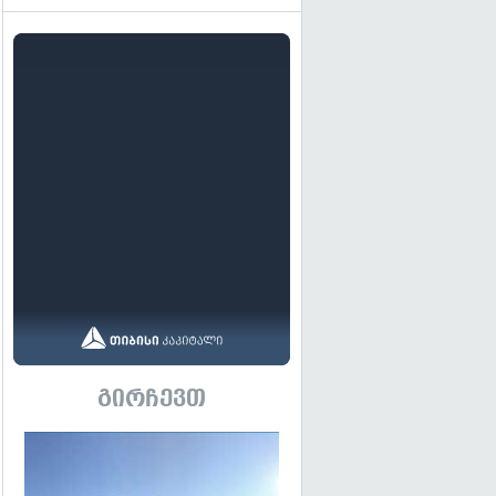
გირჩევთ
გადახედვა