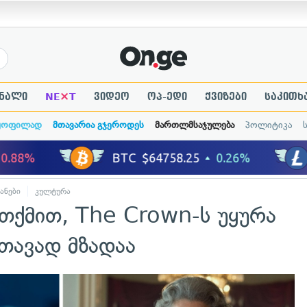
×
ნალი
NE
T
ვიდეო
ოპ-ედი
ქვიზები
საკითხ
ყოფილად
მთავარია გჯეროდეს
მართლმსაჯულება
პოლიტიკა
ანები
კულტურა
 თქმით, The Crown-ს უყურა
რთავად მზადაა