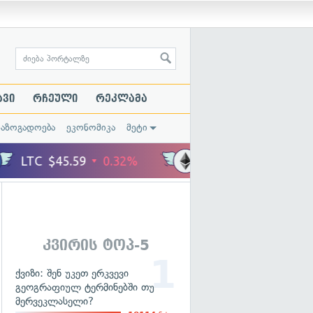
ავი
რჩეული
რეკლამა
საზოგადოება
ეკონომიკა
მეტი
კვირის ტოპ-5
ქვიზი: შენ უკეთ ერკვევი
გეოგრაფიულ ტერმინებში თუ
მერვეკლასელი?