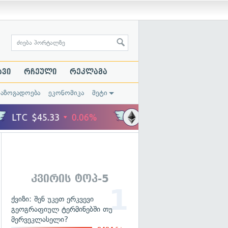
ავი
რჩეული
რეკლამა
საზოგადოება
ეკონომიკა
მეტი
კვირის ტოპ-5
ქვიზი: შენ უკეთ ერკვევი
გეოგრაფიულ ტერმინებში თუ
მერვეკლასელი?