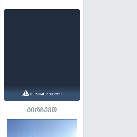
გირჩევთ
გადახედვა