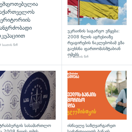
შეშფოთებულია
საქართველოს
ტერიტორიის
ანგრძობადი
უკრაინის საგარეო უწყება:
კუპაციით
2008 წლის აგრესიაზე
რეაგირების ნაკლებობამ გზა
 საათის წინ
გაუხსნა ფართომასშტაბიან
ომებს
19 საათის წინ
დახედვა
გადახედვა
ტრასბურგის სასამართლო
ისწავლე საზღვარგარეთ
ა 2008 წლის ომის
საქართველოს ბანკის