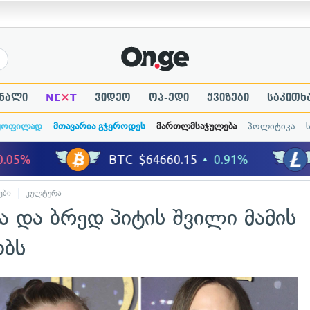
×
ნალი
NE
T
ვიდეო
ოპ-ედი
ქვიზები
საკითხ
ყოფილად
მთავარია გჯეროდეს
მართლმსაჯულება
პოლიტიკა
ები
კულტურა
 და ბრედ პიტის შვილი მამის
ობს