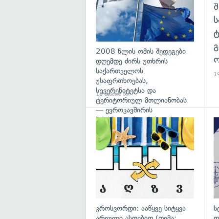
გ
2008 წლის ომის შედეგები
ო
დღემდე ძირს უთხრის
საქართველოს
19
უსაფრთხოებას,
სუვერენიტეტსა და
18 საათის წინ
ტერიტორიულ მთლიანობას
— ევროკავშირის
პრესპიკერის განცხადება
გა
კროსვორდი: ააწყვე სიტყვა
ს
არეული ასოებით (თემა:
დ