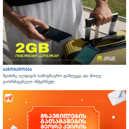
საზოგადოება
შეიძინე ალდაგის სამოგზაურო დაზღვევა და მიიღე
გაორმაგებული ინტერნეტი