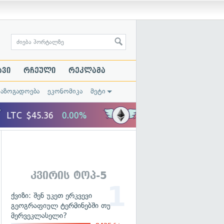
ავი
რჩეული
რეკლამა
საზოგადოება
ეკონომიკა
მეტი
კვირის ტოპ-5
ქვიზი: შენ უკეთ ერკვევი
გეოგრაფიულ ტერმინებში თუ
მერვეკლასელი?