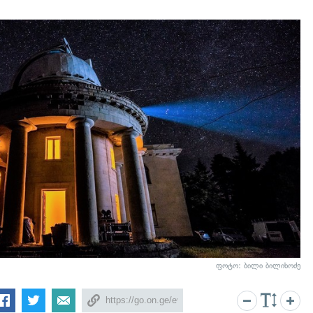
ფოტო: ბილი ბილიხოძე