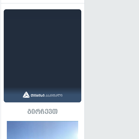
გირჩევთ
გადახედვა