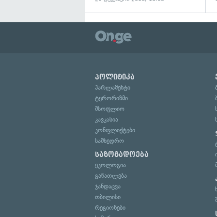
პოლიტიკა
პარლამენტი
ტერორიზმი
მსოფლიო
კავკასია
კონფლიქტები
სამხედრო
საზოგადოება
ეკოლოგია
განათლება
ჯანდაცვა
თბილისი
რეგიონები