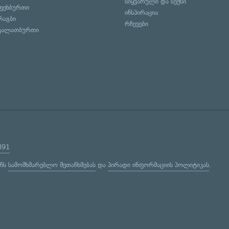
სიყვარული და სექსი
ფეხბურთი
ინსპირაცია
რაგბი
რჩევები
კალათბურთი
891
ენს
სამომხმარებლო შეთანხმებას
და
პირადი ინფორმაციის პოლიტიკას
.