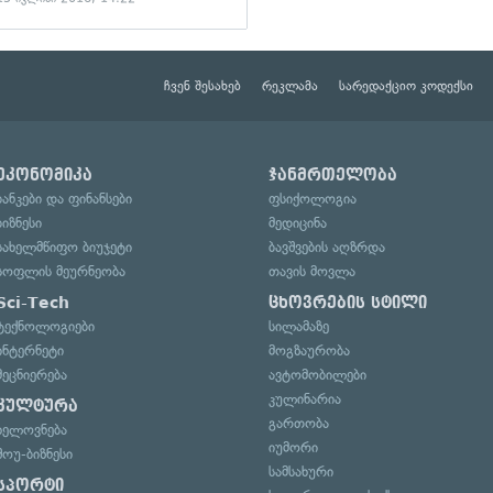
ჩვენ შესახებ
რეკლამა
სარედაქციო კოდექსი
ეკონომიკა
ჯანმრთელობა
ბანკები და ფინანსები
ფსიქოლოგია
ბიზნესი
მედიცინა
სახელმწიფო ბიუჯეტი
ბავშვების აღზრდა
სოფლის მეურნეობა
თავის მოვლა
Sci-Tech
ცხოვრების სტილი
ტექნოლოგიები
სილამაზე
ინტერნეტი
მოგზაურობა
მეცნიერება
ავტომობილები
კულინარია
კულტურა
გართობა
ხელოვნება
იუმორი
შოუ-ბიზნესი
სამსახური
სპორტი