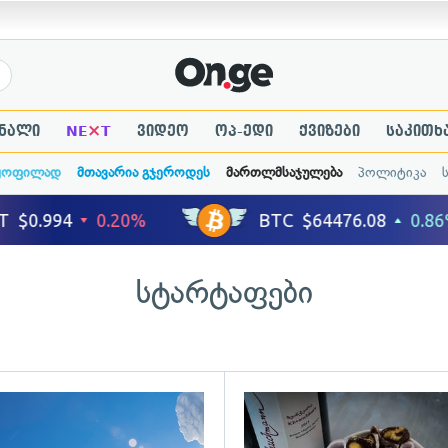
×
ნალი
NE
T
ვიდეო
ოპ-ედი
ქვიზები
საკითხ
ყოფილად
მთავარია გჯეროდეს
მართლმსაჯულება
პოლიტიკა
სტარტაფები