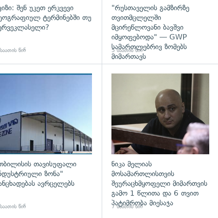
ვიზი: შენ უკეთ ერკვევი
"რუსთაველის გამზირზე
ეოგრაფიულ ტერმინებში თუ
თვითმცლელში
ერვეკლასელი?
მცირეწლოვანი ბავშვი
იმყოფებოდა" — GWP
სამართლებრივ ზომებს
საათის წინ
5 საათის წინ
მიმართავს
დახედვა
გადახედვა
თბილისის თავისუფალი
ნიკა მელიას
ნდუსტრიული ზონა"
მოსამართლისთვის
ანცხადებას ავრცელებს
შეურაცხმყოფელი მიმართვის
გამო 1 წლითა და 6 თვით
პატიმრობა მიესაჯა
საათის წინ
7 საათის წინ