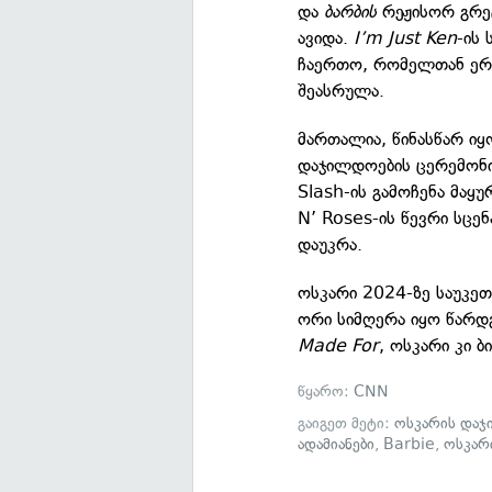
და
ბარბის
რეჟისორ გრეტ
ავიდა.
I’m Just Ken
-ის 
ჩაერთო, რომელთან ერ
შეასრულა.
მართალია, წინასწარ იყ
დაჯილდოების ცერემონ
Slash-ის გამოჩენა მაყ
N’ Roses-ის წევრი სცე
დაუკრა.
ოსკარი 2024-ზე საუკე
ორი სიმღერა იყო წარდ
Made For
, ოსკარი კი 
წყარო:
CNN
გაიგეთ მეტი:
ოსკარის დაჯ
ადამიანები
,
Barbie
,
ოსკარ