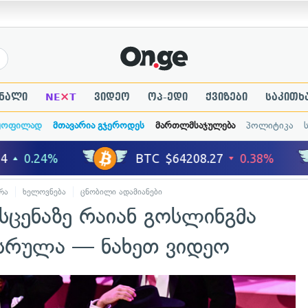
×
ნალი
NE
T
ვიდეო
ოპ-ედი
ქვიზები
საკითხ
ყოფილად
მთავარია გჯეროდეს
მართლმსაჯულება
პოლიტიკა
რა
ხელოვნება
ცნობილი ადამიანები
სცენაზე რაიან გოსლინგმა
ასრულა — ნახეთ ვიდეო