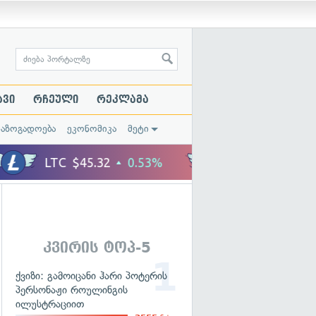
ავი
რჩეული
რეკლამა
საზოგადოება
ეკონომიკა
მეტი
კვირის ტოპ-5
ქვიზი: გამოიცანი ჰარი პოტერის
პერსონაჟი როულინგის
ილუსტრაციით