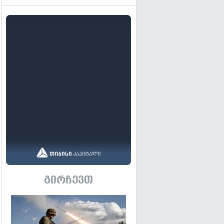
გირჩევთ
გადახედვა