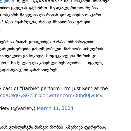
ელდნენ
. წელს
Oppenheimer
-მა 7 ოსკარი მოიპოვა
ბით ყველას გაუსწრო. მუსიკალური ნომრების
 ოსკარს ჩაუვლია და რაიან გოსლინგმა ოსკარი
st Ken
შეასრულა, რასაც მსახიობის ფანები
.
ებისას რაიან გოსლინგს
ბარბის
ინსპირაციით
 ვარდისფრებში გამოწყობილი მსახიობი სიმღერის
სათვალით გამოვიდა, მოცეკვავეებს შორის კი
ები – სიმუ ლიუ და კინგსლი ბენ-ადირი — იყვნენ,
დასხვა კენი განასახიერეს.
 cast of "Barbie" perform "I'm Just Ken" at the
/t.co/UNgGySGz3r
pic.twitter.com/00hd0Jw8cy
iety (@Variety)
March 11, 2024
აიან გოსლინგმა მარგო რობის, ამერიკა ფერერასა