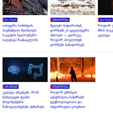
Sci-Tech
მეცნიერება
Sci-Tech
იისფერი სიმინდის
მგლები ნადირობენ,
როგორ უ
პიგმენტით შეიძლება
ყორნებს კი ყველაფერი
მზის სი
საკვების ხელოვნური
ახსოვთ — გაირკვა,
კვლევა
საღებავი ჩაანაცვლონ
როგორ პოულობენ
ყორნები ნანადირევს
ადამიანი
მეცნიერება
კვლევა აჩვენებს, რომ
როგორ ებრძვის
ნაწლავები ტვინს
ავსტრალია ხანძრებს
მოგონებების
ტექნოლოგიითა და
ჩამოყალიბებაში ეხმარება
ისტორიული ცოდნით