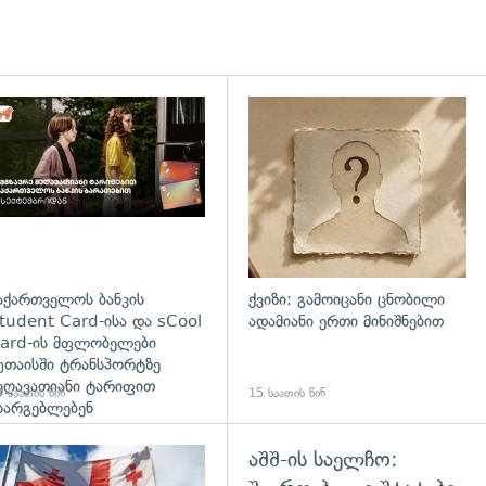
დახედვა
აქართველოს ბანკის
ქვიზი: გამოიცანი ცნობილი
tudent Card-ისა და sCool
ადამიანი ერთი მინიშნებით
ard-ის მფლობელები
უთაისში ტრანსპორტზე
ეღავათიანი ტარიფით
 საათის წინ
15 საათის წინ
სარგებლებენ
აშშ-ის საელჩო:
გადახედვა