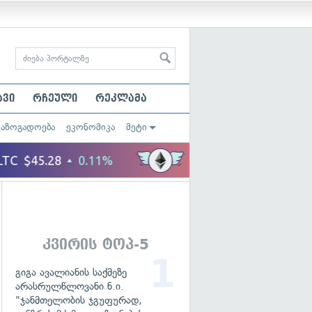
ავი
რჩეული
რეკლამა
საზოგადოება
ეკონომიკა
მეტი
კვირის ტოპ-5
გიგა ავალიანის საქმეზე
არასრულწლოვანი ნ.ი.
"ჯანმთელობის ჯგუფურად,