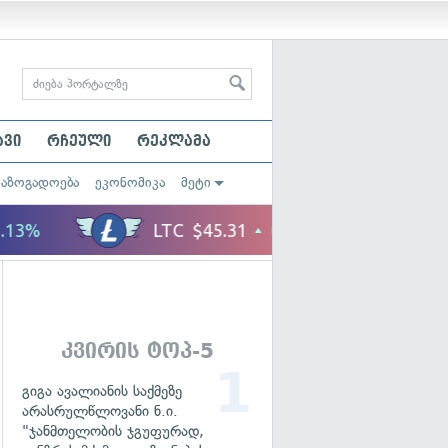
ავი
რჩეული
რეკლამა
საზოგადოება
ეკონომიკა
მეტი
კვირის ტოპ-5
გიგა ავალიანის საქმეზე
არასრულწლოვანი ნ.ი.
"ჯანმთელობის ჯგუფურად,