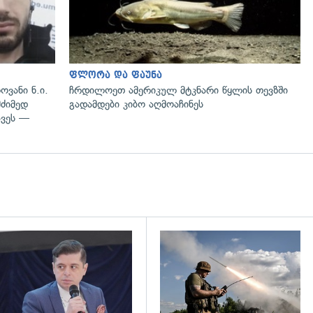
ფლორა და ფაუნა
ოვანი ნ.ი.
ჩრდილოეთ ამერიკულ მტკნარი წყლის თევზში
მძიმედ
გადამდები კიბო აღმოაჩინეს
ავეს —
დახედვა
გადახედვა