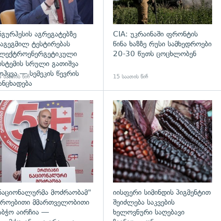
ნგურჰესის აგრეგატებზე
CIA: უკრაინაში ფრონტის
აგეგმილ ტესტირებას
წინა ხაზზე რუსი სამხედროები
ლექტროენერგეტიკული
20-30 წუთს ცოცხლობენ
ისტემის სრული გათიშვა
ოჰყვა — სემეკის წევრის
 საათის წინ
15 საათის წინ
ანცხადება
დახედვა
გადახედვა
ნაციონალურმა მოძრაობამ"
იისფერი სიმინდის პიგმენტით
როებითი მმართველობითი
შეიძლება საკვების
აბჭო აირჩია —
ხელოვნური საღებავი