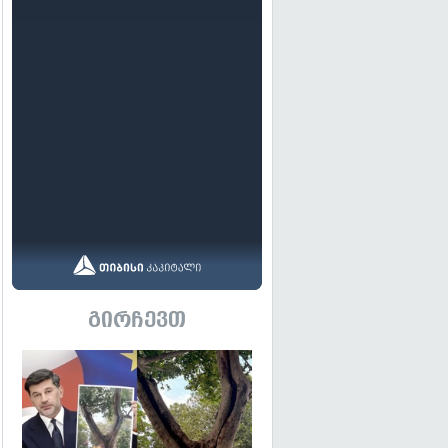
გირჩევთ
გადახედვა