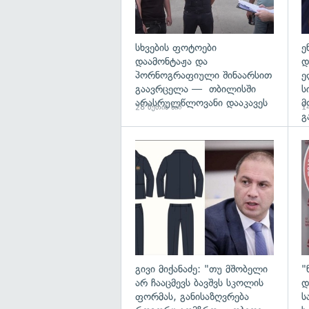
სხვების ფოტოები
ე
დაამონტაჟა და
დ
პორნოგრაფიული შინაარსით
ე
გაავრცელა — თბილისში
ს
არასრულწლოვანი დააკავეს
მ
28 წუთის წინ
14
გ
გა
გივი მიქანაძე: "თუ მშობელი
"
არ ჩააცმევს ბავშვს სკოლის
დ
ფორმას, განისაზღვრება
ს