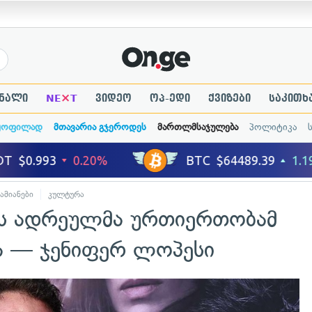
×
ნალი
NE
T
ვიდეო
ოპ-ედი
ქვიზები
საკითხ
ყოფილად
მთავარია გჯეროდეს
მართლმსაჯულება
პოლიტიკა
ამიანები
კულტურა
კს ადრეულმა ურთიერთობამ
ა — ჯენიფერ ლოპესი