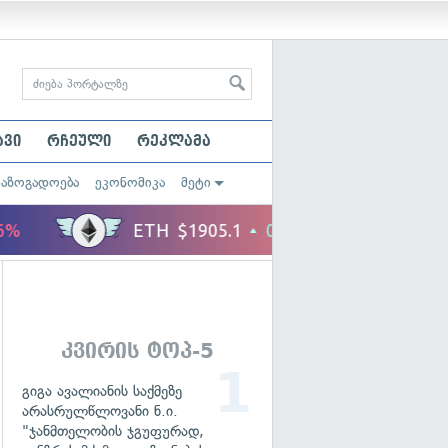
ავი
რჩეული
რეკლამა
საზოგადოება
ეკონომიკა
მეტი
კვირის ტოპ-5
გიგა ავალიანის საქმეზე
არასრულწლოვანი ნ.ი.
"ჯანმთელობის ჯგუფურად,