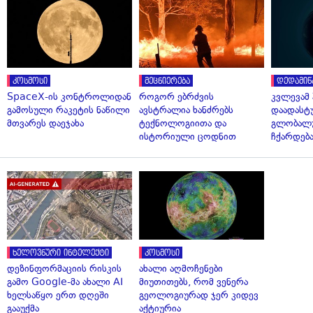
კოსმოსი
მეცნიერება
დედამიწ
SpaceX-ის კონტროლიდან
როგორ ებრძვის
კვლევამ
გამოსული რაკეტის ნაწილი
ავსტრალია ხანძრებს
დაადასტ
მთვარეს დაეჯახა
ტექნოლოგიითა და
გლობალუ
ისტორიული ცოდნით
ჩქარდებ
ხელოვნური ინტელექტი
კოსმოსი
დეზინფორმაციის რისკის
ახალი აღმოჩენები
გამო Google-მა ახალი AI
მიუთითებს, რომ ვენერა
ხელსაწყო ერთ დღეში
გეოლოგიურად ჯერ კიდევ
გააუქმა
აქტიურია