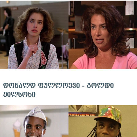
დონალდ ფულლოუვი - გოლდი
უილსონი