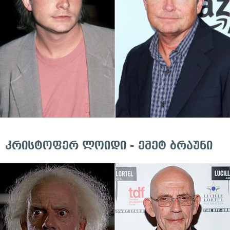
კრისტოფერ ლოიდი - ემეტ ბრაუნი