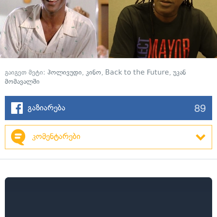
გაიგეთ მეტი:
ჰოლივუდი
,
კინო
,
Back to the Future
,
უკან
მომავალში
89
გაზიარება
კომენტარები