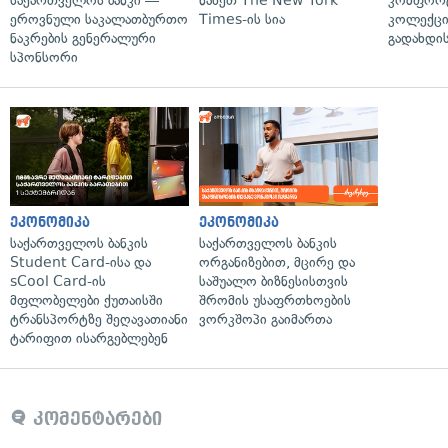
საქართველოს ბანკი —
ნახეთ The New York
კომფორ
ეროვნული საკალათბურთო
Times-ის სია
კოლექცი
ნაკრების გენერალური
გადახდის
სპონსორი
ეკონომიკა
ეკონომიკა
საქართველოს ბანკის
საქართველოს ბანკის
Student Card-ისა და
ორგანიზებით, მცირე და
sCool Card-ის
საშუალო ბიზნესისთვის
მფლობელები ქუთაისში
შრომის უსაფრთხოების
ტრანსპორტზე შეღავათიანი
ვორკშოპი გაიმართა
ტარიფით ისარგებლებენ
კომენტარები