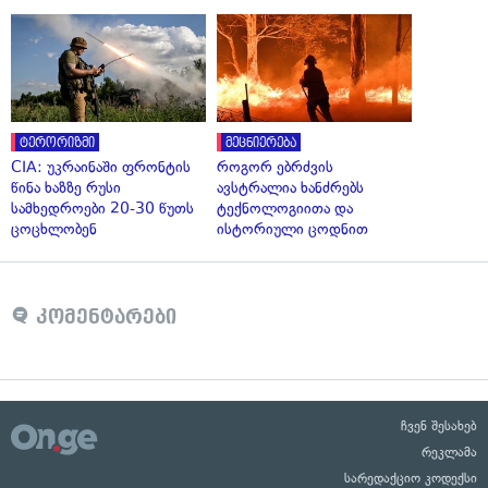
ტერორიზმი
მეცნიერება
CIA: უკრაინაში ფრონტის
როგორ ებრძვის
წინა ხაზზე რუსი
ავსტრალია ხანძრებს
სამხედროები 20-30 წუთს
ტექნოლოგიითა და
ცოცხლობენ
ისტორიული ცოდნით
კომენტარები
ჩვენ შესახებ
რეკლამა
სარედაქციო კოდექსი