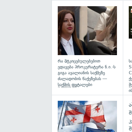
გა
რა მტკიცებულებებით
ს
ედავება პროკურატურა ნ.ი.-ს
S
გიგა ავალიანის საქმეზე
C
ძალადობის წაქეზებას —
ქ
საქმის დეტალები
შ
4 საათის წინ
6 
ი
ა
გა
შ