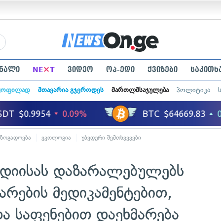
×
ნალი
NE
T
ვიდეო
ოპ-ედი
ქვიზები
საკითხ
ყოფილად
მთავარია გჯეროდეს
მართლმსაჯულება
პოლიტიკა
აზოგადოება
ეკოლოგია
უბედური შემთხვევები
ედიისას დაზარალებულებს
რების მედიკამენტებით,
და საფენებით დაეხმარება