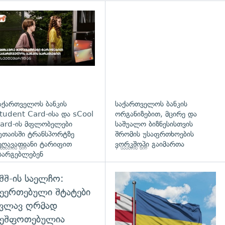
დახედვა
აქართველოს ბანკის
საქართველოს ბანკის
tudent Card-ისა და sCool
ორგანიზებით, მცირე და
ard-ის მფლობელები
საშუალო ბიზნესისთვის
უთაისში ტრანსპორტზე
შრომის უსაფრთხოების
ეღავათიანი ტარიფით
ვორკშოპი გაიმართა
საათის წინ
7 საათის წინ
სარგებლებენ
შშ-ის საელჩო:
დახედვა
ეერთებული შტატები
კვლავ ღრმად
შეშფოთებულია