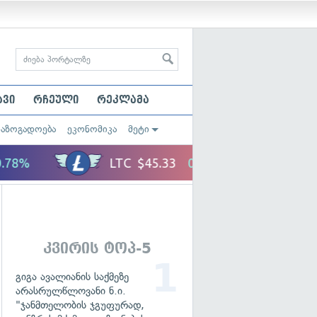
ავი
რჩეული
რეკლამა
საზოგადოება
ეკონომიკა
მეტი
კვირის ტოპ-5
გიგა ავალიანის საქმეზე
არასრულწლოვანი ნ.ი.
"ჯანმთელობის ჯგუფურად,