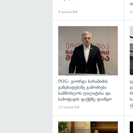
ი
9 საათის წინ
10
გა
POG: გიორგი ბარამიძის
ც
განცხადებაზე გამოძიება
გ
სამშობლოს ღალატისა და
რ
საბოტაჟის ფაქტზე დაიწყო
ს
ა
12 საათის წინ
12