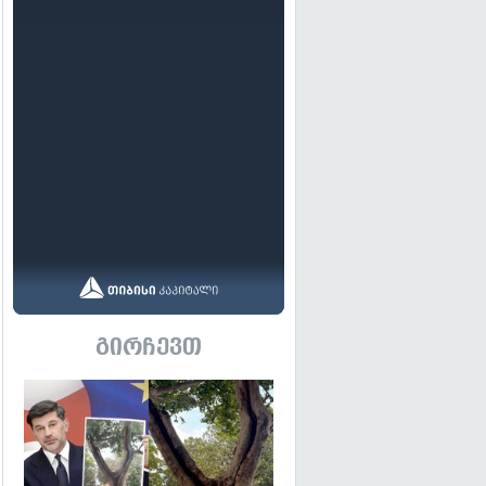
გირჩევთ
გადახედვა