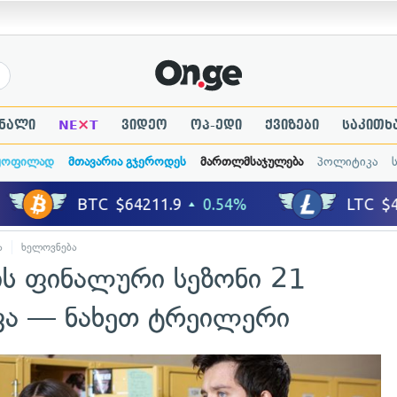
×
ნალი
NE
T
ვიდეო
ოპ-ედი
ქვიზები
საკითხ
ყოფილად
მთავარია გჯეროდეს
მართლმსაჯულება
პოლიტიკა
ა
ხელოვნება
ის ფინალური სეზონი 21
ოვა — ნახეთ ტრეილერი