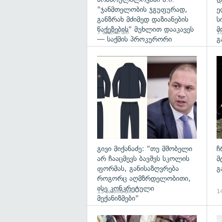
"ჯანმთელობის ჯგუფურად,
ე
განზრახ მძიმედ დაზიანების
ს
წაქეზების" მუხლით დააკავეს
მ
7 საათის წინ
10
— საქმის პროკურორი
გ
გა
გივი მიქანაძე: "თუ მშობელი
ჩ
არ ჩააცმევს ბავშვს სკოლის
მ
ფორმას, განისაზღვრება
გ
როგორც აღმზრდელობითი,
ისე კონკრეტული
13 საათის წინ
14
მექანიზმები"