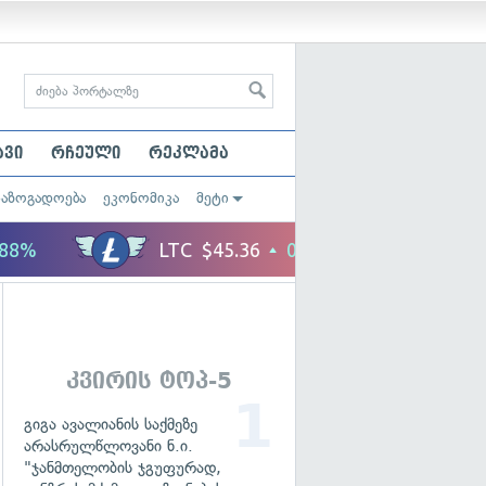
ავი
რჩეული
რეკლამა
საზოგადოება
ეკონომიკა
მეტი
კვირის ტოპ-5
გიგა ავალიანის საქმეზე
არასრულწლოვანი ნ.ი.
"ჯანმთელობის ჯგუფურად,