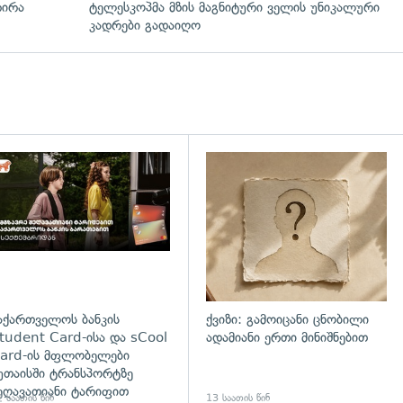
რირა
ტელესკოპმა მზის მაგნიტური ველის უნიკალური
კადრები გადაიღო
დახედვა
აქართველოს ბანკის
ქვიზი: გამოიცანი ცნობილი
tudent Card-ისა და sCool
ადამიანი ერთი მინიშნებით
ard-ის მფლობელები
უთაისში ტრანსპორტზე
ეღავათიანი ტარიფით
 საათის წინ
13 საათის წინ