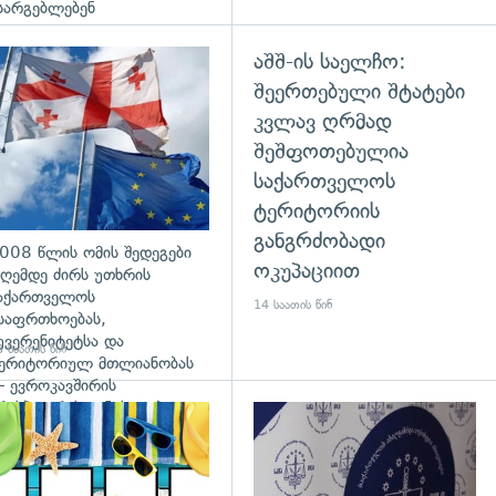
სარგებლებენ
აშშ-ის საელჩო:
გადახედვა
შეერთებული შტატები
კვლავ ღრმად
შეშფოთებულია
საქართველოს
ტერიტორიის
განგრძობადი
008 წლის ომის შედეგები
ოკუპაციით
ღემდე ძირს უთხრის
აქართველოს
14 საათის წინ
საფრთხოებას,
უვერენიტეტსა და
 საათის წინ
ერიტორიულ მთლიანობას
 ევროკავშირის
რესპიკერის განცხადება
დახედვა
გადახედვა