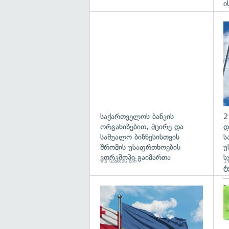
ი
საქართველოს ბანკის
2
ორგანიზებით, მცირე და
დ
საშუალო ბიზნესისთვის
ს
შრომის უსაფრთხოების
უ
ვორკშოპი გაიმართა
ს
13 საათის წინ
13
ტ
—
პ
გა