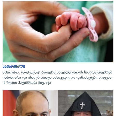
სამართალი
სანიტარს, რომელმაც ბათუმის საავადმყოფოს საპირფარეშოში
იმშობიარა და ახალშობილს სასიკვდილო დაზიანებები მიაყენა,
4 წლით პატიმრობა მიესაჯა