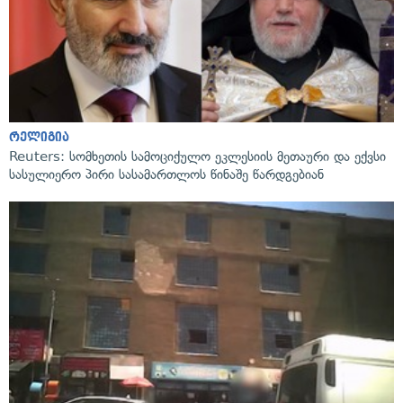
რელიგია
Reuters: სომხეთის სამოციქულო ეკლესიის მეთაური და ექვსი
სასულიერო პირი სასამართლოს წინაშე წარდგებიან