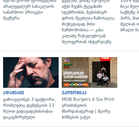
სეს-მა გორში ფრინველთა
ყველას, ვისაც სურვილი
2024 წე
არალეგალურ სასაკლაოს
აქვს ჩვენს ქვეყანაში
ნიკა მელ
საწარმოო პროცესი
სტუმრობის, ნებისმიერ
საქმეზე 
შეუჩერა
დროს შეუძლია ჩამოსვლა,
პირს, მა
მიუხედავად მისი
მელიას 
წარმოშობისა — კახა
ბრალი წ
კალაძე რუსულენოვან
ბლოგერთან ინტერვიუზე
ადამიანი
ეკონომიკა
გამოავლინეს 3 ფაქტორი,
MOB Burgers X Sio Print
რომლებიც დემენციის 13
ერთმანეთის
წლით გადავადებასთანაა
მხარდასაჭერად | მცირე
დაკავშირებული
ბიზნესის ჯაჭვი