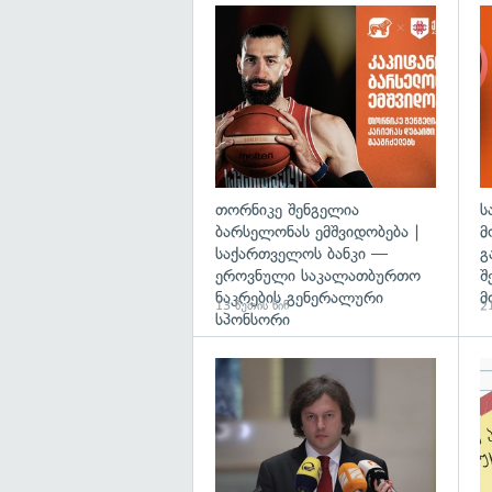
თორნიკე შენგელია
ს
ბარსელონას ემშვიდობება |
მ
საქართველოს ბანკი —
გ
ეროვნული საკალათბურთო
შ
ნაკრების გენერალური
მ
13 წუთის წინ
21
სპონსორი
გა