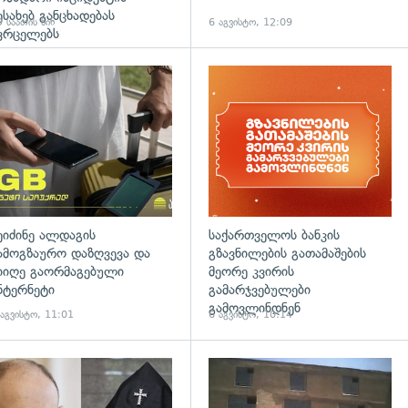
ესახებ განცხადებას
 საათის წინ
6 აგვისტო, 12:09
ვრცელებს
დახედვა
ეიძინე ალდაგის
საქართველოს ბანკის
ამოგზაურო დაზღვევა და
გზავნილების გათამაშების
იიღე გაორმაგებული
მეორე კვირის
ნტერნეტი
გამარჯვებულები
გამოვლინდნენ
 აგვისტო, 11:01
6 აგვისტო, 10:14
დახედვა
გადახედვა