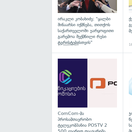
ირაკლი კობახიძე: "ყალბი
ქ
შინაარსი იქმნება, თითქოს
გ
საქართველოში უარყოფითი
მ
გარემოა შექმნილი რუსი
ტურისტებისთვის"
17 საათის წინ
18
გა
ComCom-მა
ჯ
პროსამთავრობო
წ
ტელეკომპანია POSTV 2
ს
500 ლარით დააჯარიმა
მ