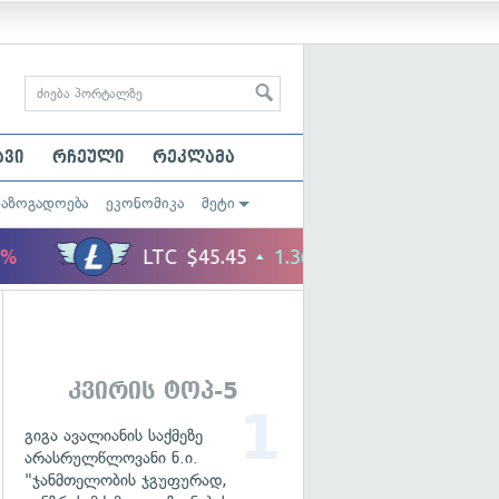
ავი
რჩეული
რეკლამა
საზოგადოება
ეკონომიკა
მეტი
კვირის ტოპ-5
გიგა ავალიანის საქმეზე
არასრულწლოვანი ნ.ი.
"ჯანმთელობის ჯგუფურად,