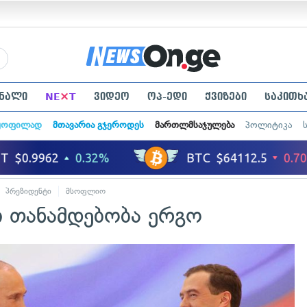
×
ნალი
NE
T
ვიდეო
ოპ-ედი
ქვიზები
საკითხ
ყოფილად
მთავარია გჯეროდეს
მართლმსაჯულება
პოლიტიკა
პრეზიდენტი
მსოფლიო
ი თანამდებობა ერგო