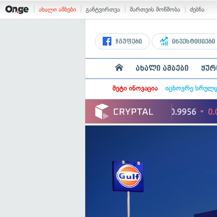
ახალი ამბები
განტვირთვა
მართვის მოწმობა
ძებნა
ჯგუფები
ინვესტიციები
ახალი ამბები
ჟურ
მეტი ინოვაცია
იცხოვრე სრულ