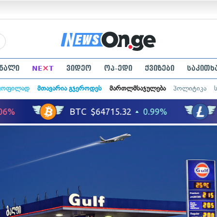
×
ნალი
NE
T
ვიდეო
ოპ-ედი
ქვიზები
საკითხ
ყოფილად
მთავარია გჯეროდეს
მართლმსაჯულება
პოლიტიკა