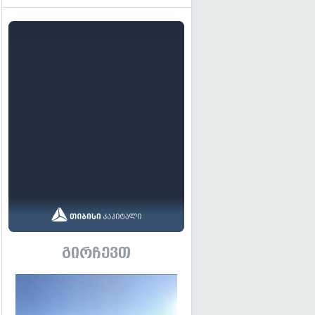
გირჩევთ
გადახედვა