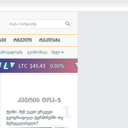
ავი
რჩეული
რეკლამა
საზოგადოება
ეკონომიკა
მეტი
კვირის ტოპ-5
ქვიზი: შენ უკეთ ერკვევი
გეოგრაფიულ ტერმინებში თუ
მერვეკლასელი?