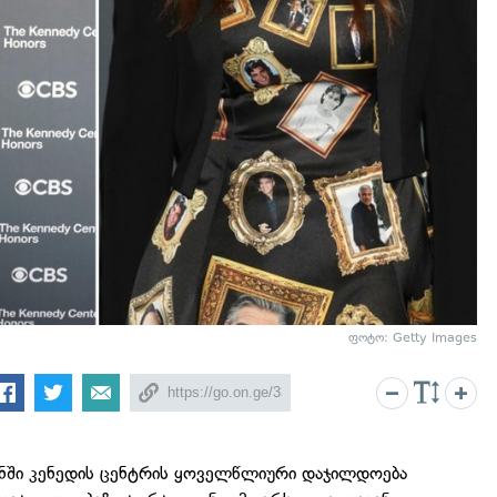
ფოტო: Getty Images
ტონში კენედის ცენტრის ყოველწლიური დაჯილდოება