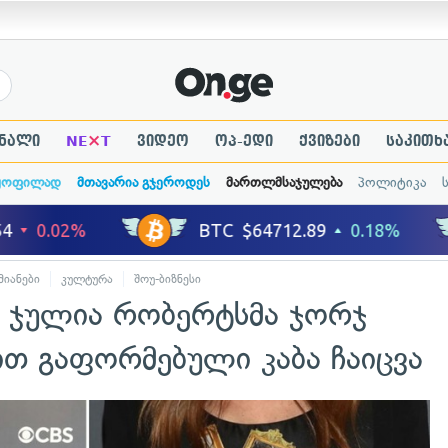
×
ნალი
NE
T
ვიდეო
ოპ-ედი
ქვიზები
საკითხ
ყოფილად
მთავარია გჯეროდეს
მართლმსაჯულება
პოლიტიკა
მიანები
კულტურა
შოუ-ბიზნესი
 ჯულია რობერტსმა ჯორჯ
თ გაფორმებული კაბა ჩაიცვა