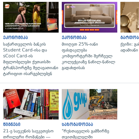
ეკონომიკა
ეკონომიკა
გართობ
საქართველოს ბანკის
მიიღეთ 25%-იანი
ქვიზი: გ
Student Card-ისა და
ფასდაკლება
ადამიანი
sCool Card-ის
კომფორტერში შერჩეულ
მფლობელები ქუთაისში
კოლექციაზე ნაწილ-ნაწილ
ტრანსპორტზე შეღავათიანი
გადახდისას
ტარიფით ისარგებლებენ
წიგნები
საზოგადოება
21-ე საუკუნის საუკეთესო
"რუსთაველის გამზირზე
თრილერი რომანები —
თვითმცლელში