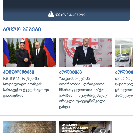
ბოლო ამბები:
კონფლიქტები
პოლიტიკა
პოლიტი
Reuters: რუსეთში
"ნაციონალურმა
თინა ბოკ
ჩრდილოეთ კორეის
მოძრაობამ" დროებითი
ნაციონა
სარაკეტო ქვედანაყოფი
მმართველობითი საბჭო
ყრილობა
განთავსდა
აირჩია — ხელმძღვანელი
პირველი
ირაკლი ფავლენიშვილი
გახდა