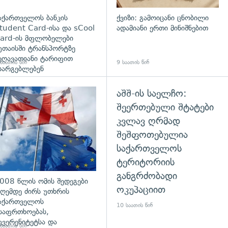
აქართველოს ბანკის
ქვიზი: გამოიცანი ცნობილი
tudent Card-ისა და sCool
ადამიანი ერთი მინიშნებით
ard-ის მფლობელები
უთაისში ტრანსპორტზე
ეღავათიანი ტარიფით
საათის წინ
9 საათის წინ
სარგებლებენ
აშშ-ის საელჩო:
გადახედვა
შეერთებული შტატები
კვლავ ღრმად
შეშფოთებულია
საქართველოს
ტერიტორიის
განგრძობადი
008 წლის ომის შედეგები
ოკუპაციით
ღემდე ძირს უთხრის
აქართველოს
10 საათის წინ
საფრთხოებას,
უვერენიტეტსა და
საათის წინ