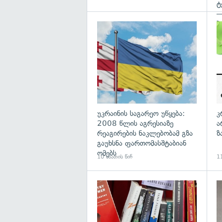
ტ
—
პ
გა
უკრაინის საგარეო უწყება:
კ
2008 წლის აგრესიაზე
ა
რეაგირების ნაკლებობამ გზა
ზ
გაუხსნა ფართომასშტაბიან
ომებს
10 საათის წინ
11
გა