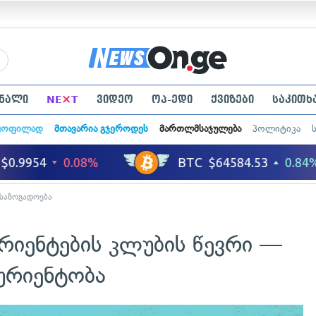
×
ნალი
NE
T
ვიდეო
ოპ-ედი
ქვიზები
საკითხ
ყოფილად
მთავარია გჯეროდეს
მართლმსაჯულება
პოლიტიკა
საზოგადოება
ურიენტების კლუბის წევრი —
ურიენტობა