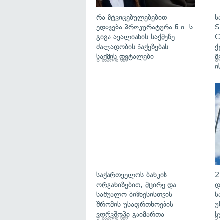
რა მტკიცებულებებით
ს
ედავება პროკურატურა ნ.ი.-ს
S
გიგა ავალიანის საქმეზე
C
ძალადობის წაქეზებას —
ქ
საქმის დეტალები
შ
6 საათის წინ
8 
ი
საქართველოს ბანკის
2
ორგანიზებით, მცირე და
დ
საშუალო ბიზნესისთვის
ს
შრომის უსაფრთხოების
უ
ვორკშოპი გაიმართა
ს
9 საათის წინ
9 