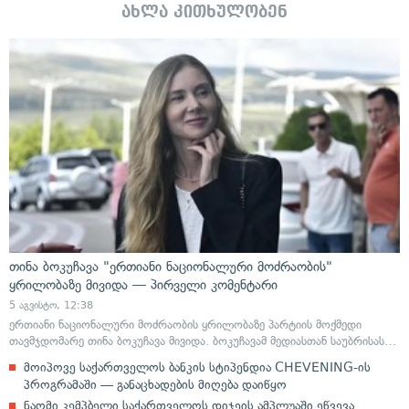
ახლა კითხულობენ
თინა ბოკუჩავა "ერთიანი ნაციონალური მოძრაობის"
ყრილობაზე მივიდა — პირველი კომენტარი
5 აგვისტო, 12:38
ერთიანი ნაციონალური მოძრაობის ყრილობაზე პარტიის მოქმედი
თავმჯდომარე თინა ბოკუჩავა მივიდა. ბოკუჩავამ მედიასთან საუბრისას…
მოიპოვე საქართველოს ბანკის სტიპენდია CHEVENING-ის
პროგრამაში — განაცხადების მიღება დაიწყო
ნაომი კემპბელი საქართველოს დიჯეის ამპლუაში ეწვევა