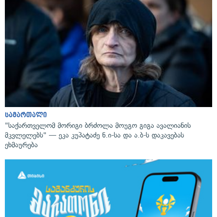
სამართალი
"საქართველომ მორიგი ბრძოლა მოუგო გიგა ავალიანის
მკვლელებს" — ეკა კუპატაძე ნ.ი-სა და ა.ბ-ს დაკავებას
ეხმაურება