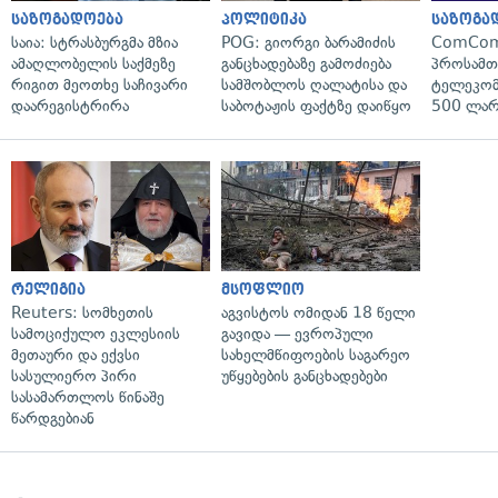
საზოგადოება
პოლიტიკა
საზოგა
საია: სტრასბურგმა მზია
POG: გიორგი ბარამიძის
ComCom
ამაღლობელის საქმეზე
განცხადებაზე გამოძიება
პროსამ
რიგით მეოთხე საჩივარი
სამშობლოს ღალატისა და
ტელეკომ
დაარეგისტრირა
საბოტაჟის ფაქტზე დაიწყო
500 ლარ
რელიგია
მსოფლიო
Reuters: სომხეთის
აგვისტოს ომიდან 18 წელი
სამოციქულო ეკლესიის
გავიდა — ევროპული
მეთაური და ექვსი
სახელმწიფოების საგარეო
სასულიერო პირი
უწყებების განცხადებები
სასამართლოს წინაშე
წარდგებიან