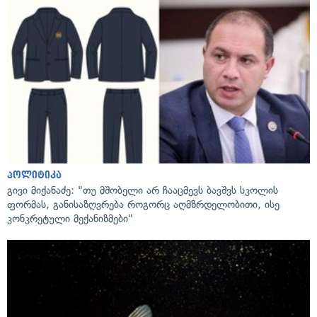
პოლიტიკა
გივი მიქანაძე: "თუ მშობელი არ ჩააცმევს ბავშვს სკოლის
ფორმას, განისაზღვრება როგორც აღმზრდელობითი, ისე
კონკრეტული მექანიზმები"