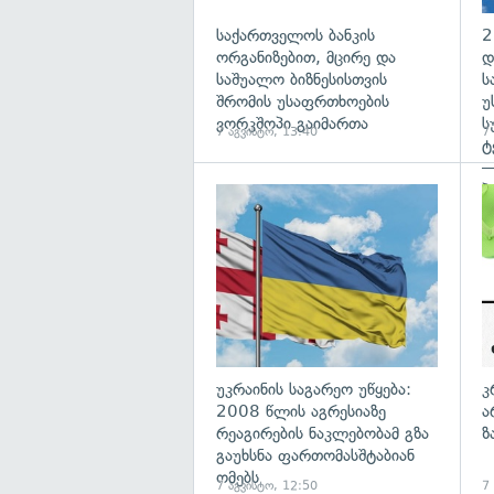
საქართველოს ბანკის
2
ორგანიზებით, მცირე და
დ
საშუალო ბიზნესისთვის
ს
შრომის უსაფრთხოების
უ
ვორკშოპი გაიმართა
ს
7 აგვისტო, 13:40
7
ტ
—
პ
გა
უკრაინის საგარეო უწყება:
კ
2008 წლის აგრესიაზე
ა
რეაგირების ნაკლებობამ გზა
ზ
გაუხსნა ფართომასშტაბიან
ომებს
7 აგვისტო, 12:50
7