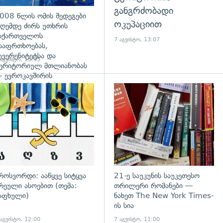
განგრძობადი
008 წლის ომის შედეგები
ოკუპაციით
ღემდე ძირს უთხრის
აქართველოს
7 აგვისტო, 13:07
საფრთხოებას,
უვერენიტეტსა და
 აგვისტო, 13:35
ერიტორიულ მთლიანობას
 ევროკავშირის
რესპიკერის განცხადება
დახედვა
გადახედვა
როსვორდი: ააწყვე სიტყვა
21-ე საუკუნის საუკეთესო
რეული ასოებით (თემა:
თრილერი რომანები —
აფხული)
ნახეთ The New York Times-
ის სია
 აგვისტო, 12:00
7 აგვისტო, 11:00