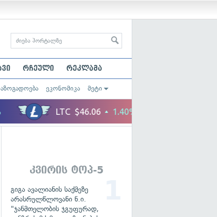
ავი
რჩეული
რეკლამა
საზოგადოება
ეკონომიკა
მეტი
კვირის ტოპ-5
გიგა ავალიანის საქმეზე
არასრულწლოვანი ნ.ი.
"ჯანმთელობის ჯგუფურად,