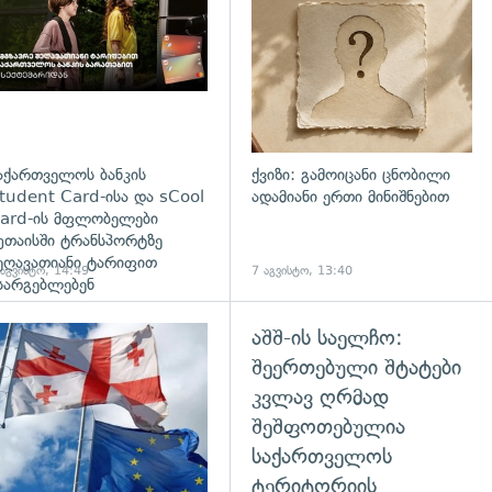
აქართველოს ბანკის
ქვიზი: გამოიცანი ცნობილი
tudent Card-ისა და sCool
ადამიანი ერთი მინიშნებით
ard-ის მფლობელები
უთაისში ტრანსპორტზე
ეღავათიანი ტარიფით
 აგვისტო, 14:49
7 აგვისტო, 13:40
სარგებლებენ
აშშ-ის საელჩო:
გადახედვა
შეერთებული შტატები
კვლავ ღრმად
შეშფოთებულია
საქართველოს
ტერიტორიის