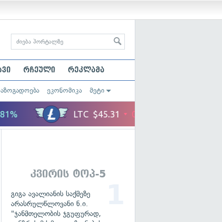
ავი
რჩეული
რეკლამა
საზოგადოება
ეკონომიკა
მეტი
კვირის ტოპ-5
გიგა ავალიანის საქმეზე
არასრულწლოვანი ნ.ი.
"ჯანმთელობის ჯგუფურად,