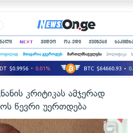
×
ნალი
NE
T
ვიდეო
ოპ-ედი
ქვიზები
საკითხ
ყოფილად
მთავარია გჯეროდეს
მართლმსაჯულება
პოლიტიკა
ნანის კრიტიკას ამჯერად
ოს წევრი უერთდება