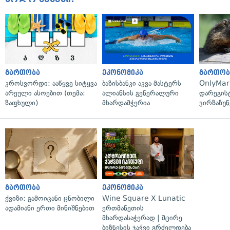
გართობა
ეკონომიკა
გართობ
კროსვორდი: ააწყვე სიტყვა
ბაზისბანკი აკვა მასტერს
OnlyMa
არეული ასოებით (თემა:
ალიანსის გენერალური
დარეგის
ზაფხული)
მხარდამჭერია
ვირზაზუნ
გართობა
ეკონომიკა
ქვიზი: გამოიცანი ცნობილი
Wine Square X Lunatic
ადამიანი ერთი მინიშნებით
ერთმანეთის
მხარდასაჭერად | მცირე
ბიზნესის ჯაჭვი გრძელდება