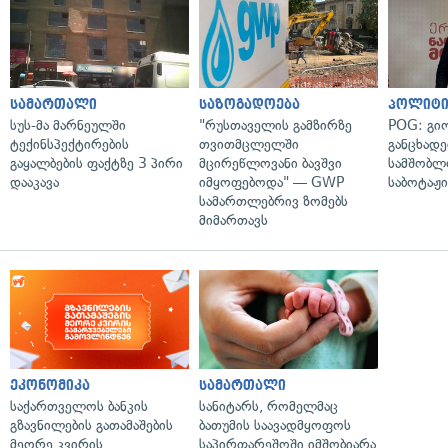
სამართალი
საზოგადოება
პოლიტი
სუს-მა მარნეულში
"რუსთაველის გამზირზე
POG: გიო
ტექინსპექტირების
თვითმცლელში
განცხადე
გაყალბების ფაქტზე 3 პირი
მცირეწლოვანი ბავშვი
სამშობლ
დააკავა
იმყოფებოდა" — GWP
საბოტაჟი
სამართლებრივ ზომებს
მიმართავს
ეკონომიკა
სამართალი
საქართველოს ბანკის
სანიტარს, რომელმაც
გზავნილების გათამაშების
ბათუმის საავადმყოფოს
მეორე კვირის
საპირფარეშოში იმშობიარა