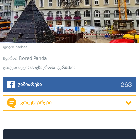
ფოტო: nothas
წყარო:
Bored Panda
გაიგეთ მეტი:
მოგზაურობა
,
გერმანია
263
გაზიარება
კომენტარები