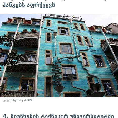
ჰანგებს აფრქვევს
ფოტო: hpesoj_4109
4. მიუნხენის ტექნიკურ უნივერსიტეტში